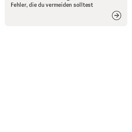
Fehler, die du vermeiden solltest
Finally Freelancing Erfahrungen: 0 Plan,
200 € Umsatz – Jetzt konstant über
10.000 € pro Monat