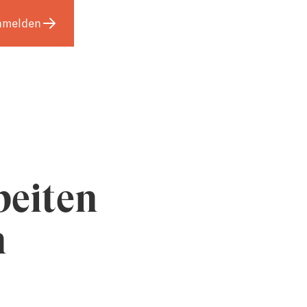
nmelden
EN
beiten
n