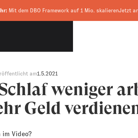
hr:
Mit dem DBO Framework auf 1 Mio. skalieren
Jetzt a
CALL VEREINBAR
röffentlicht am
1.5.2021
Schlaf weniger ar
hr Geld verdiene
 im Video?