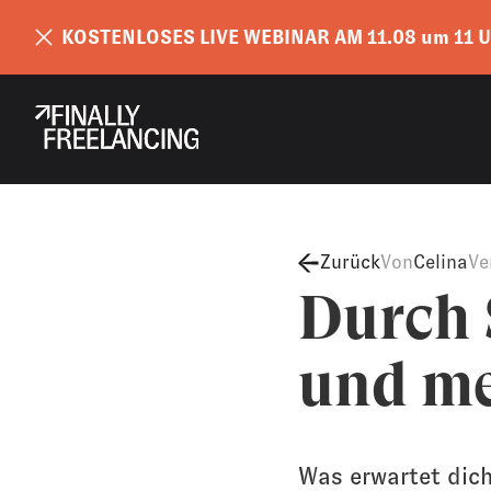
KOSTENLOSES LIVE WEBINAR AM 11.08 um 11 U
Zurück
Von
Celina
Ve
Durch 
und me
Was erwartet dich