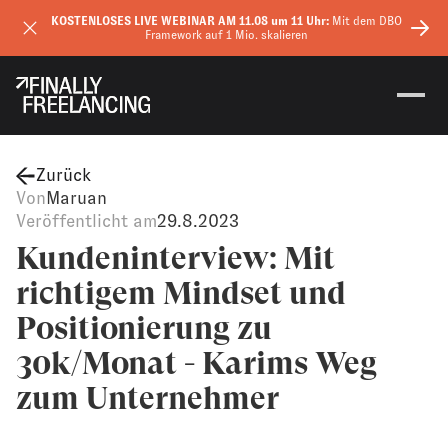
KOSTENLOSES LIVE WEBINAR AM 11.08 um 11 Uhr:
Mit dem DBO
Framework auf 1 Mio. skalieren
Zurück
Von
Maruan
Veröffentlicht am
29.8.2023
Kundeninterview: Mit
richtigem Mindset und
Positionierung zu
30k/Monat - Karims Weg
zum Unternehmer