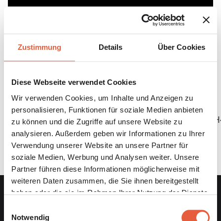
Zustimmung
Details
Über Cookies
Diese Webseite verwendet Cookies
Wir verwenden Cookies, um Inhalte und Anzeigen zu
Den Podcast hören
personalisieren, Funktionen für soziale Medien anbieten
https://open.spotify.com/episode/0d7Etd7WWUoK8H
zu können und die Zugriffe auf unsere Website zu
analysieren. Außerdem geben wir Informationen zu Ihrer
Verwendung unserer Website an unsere Partner für
soziale Medien, Werbung und Analysen weiter. Unsere
Partner führen diese Informationen möglicherweise mit
weiteren Daten zusammen, die Sie ihnen bereitgestellt
haben oder die sie im Rahmen Ihrer Nutzung der Dienste
gesammelt haben.
Einwilligungsauswahl
Notwendig