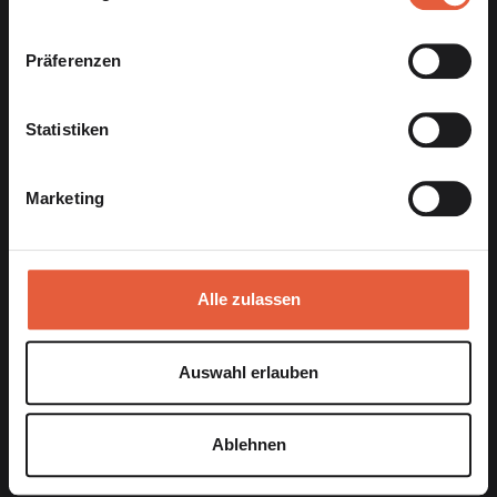
Präferenzen
Statistiken
Die Premium Beratung für Selbstständige aus der
Kreativ-, Digital- und IT-Branche
Marketing
Newsletter
Alle zulassen
Auswahl erlauben
Mit der Eintragung in dem Newsletter erkläre ich mich mit der
DATENSCHUTZERKLÄRUNG
der Website einverstanden
Ablehnen