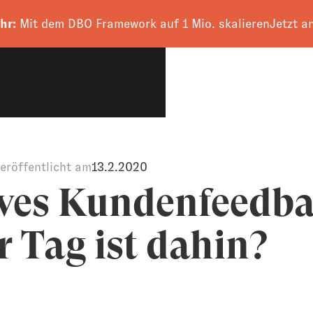
hr:
Mit dem DBO Framework auf 1 Mio. skalieren
Jetzt a
CALL VEREINBAR
eröffentlicht am
13.2.2020
ves Kundenfeedb
r Tag ist dahin?