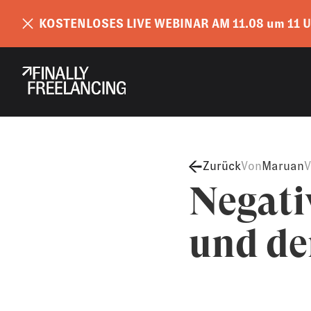
KOSTENLOSES LIVE WEBINAR AM 11.08 um 11 U
Zurück
Von
Maruan
V
Negati
und de