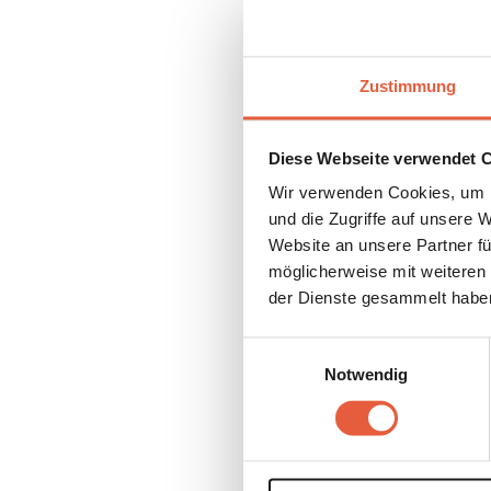
einem ei
verteilen
Zustimmung
und ich k
begegnen
Diese Webseite verwendet 
Wir verwenden Cookies, um I
und die Zugriffe auf unsere 
Website an unsere Partner fü
Das hat sich noch wei
möglicherweise mit weiteren
habe. Erst 3, dann 6 
der Dienste gesammelt habe
meinen Lebensstandard
Einwilligungsauswahl
Reagiere ich we
Notwendig
Kann objektiv be
Verkaufe mich ni
Habe das „Nein“ 