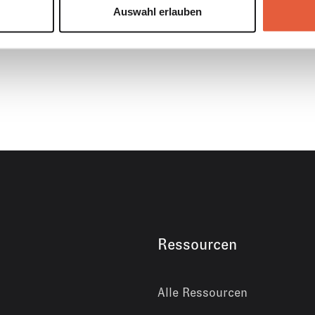
tspannung einher, die notwendig ist, wenn man langfris
Auswahl erlauben
brennt einen auf kurz oder lang aus.
Ressourcen
Alle Ressourcen