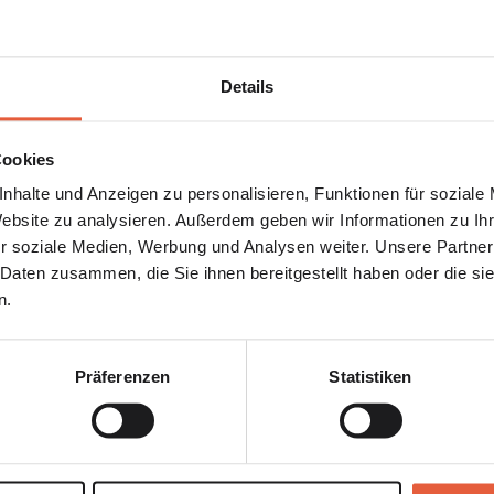
nzigen Kunden auf mehrere Kun
 war der emotionale Stress viel 
Details
onnte brenzlichen Situationen o
.
Cookies
nhalte und Anzeigen zu personalisieren, Funktionen für soziale
Website zu analysieren. Außerdem geben wir Informationen zu I
r soziale Medien, Werbung und Analysen weiter. Unsere Partner
ter verstärkt, als ich nach und nach einen finanziellen
 Daten zusammen, die Sie ihnen bereitgestellt haben oder die s
und schließlich 12 Monate, konnte ich ohne Einnahmen a
n.
 halten. Seitdem ich diese beiden Regeln rigoros einha
niger Emotional auf Kundenfeedbacks
Präferenzen
Statistiken
urteilen wie es nun weiter geht
emals unter Wert
als eine attraktive Option für mich entdeckt