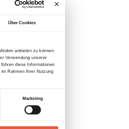
den zu
geringer
Über Cookies
bjektiver
 Medien anbieten zu können
hrer Verwendung unserer
 führen diese Informationen
 Puffer aufgebaut
ie im Rahmen Ihrer Nutzung
ls Selbstständiger
lte:
Marketing