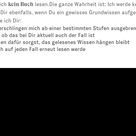
kein Buch
 ich
lesen.Die ganze Wahrheit ist: Ich werde 
 Dir ebenfalls, wenn Du ein gewisses Grundwissen aufg
e ich Dir:
rschlingen mich ab einer bestimmten Stufen ausgebre
ob das bei Dir aktuell auch der Fall ist
en dafür sorgst, das gelesenes Wissen hängen bleibt
h auf jeden Fall erneut lesen werde