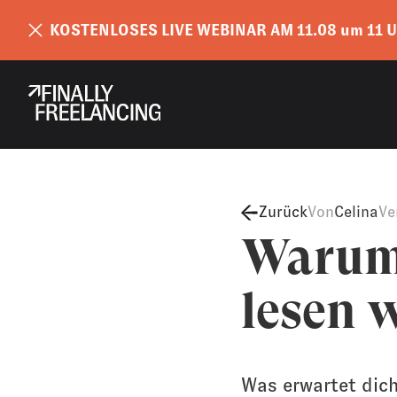
KOSTENLOSES LIVE WEBINAR AM 11.08 um 11 U
Zurück
Von
Celina
Ve
Warum
lesen 
Was erwartet dich