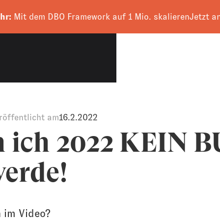
hr:
Mit dem DBO Framework auf 1 Mio. skalieren
Jetzt a
CALL VEREINBAR
röffentlicht am
16.2.2022
 ich 2022 KEIN 
werde!
 im Video?