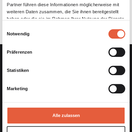
Selbstständigkeit aufbauen, die mit den eigenen
Partner führen diese Informationen möglicherweise mit
Werten einhergeht.
weiteren Daten zusammen, die Sie ihnen bereitgestellt
haben oder die sie im Rahmen Ihrer Nutzung der Dienste
gesammelt haben.
Einwilligungsauswahl
Notwendig
Präferenzen
Statistiken
Marketing
Die Premium Beratung für Selbstständige aus der
Alle zulassen
Kreativ-, Digital- und IT-Branche