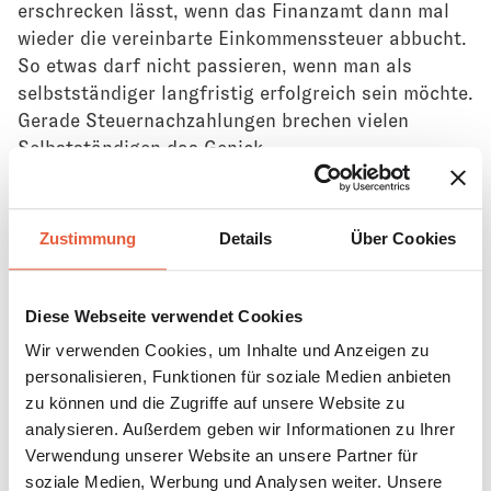
erschrecken lässt, wenn das Finanzamt dann mal
wieder die vereinbarte Einkommenssteuer abbucht.
So etwas darf nicht passieren, wenn man als
selbstständiger langfristig erfolgreich sein möchte.
Gerade Steuernachzahlungen brechen vielen
Selbstständigen das Genick.
Hinzu kommt die Ungewissheit über die eigene
Selbstständigkeit.
Wohin möchtest Du Dich entwickeln, wenn Du
Zustimmung
Details
Über Cookies
Selbstständig bist? Wo möchtest Du in 1,3 oder 5
Jahren stehen?
Diese Dinge klingen für einige vielleicht nach
Diese Webseite verwendet Cookies
„Wunschdenken“.
Wir verwenden Cookies, um Inhalte und Anzeigen zu
Genau das ist aber der Knackpunkt, der Top-
personalisieren, Funktionen für soziale Medien anbieten
Selbstständige von durchschnittlichen
zu können und die Zugriffe auf unsere Website zu
Selbstständigen unterscheidet.
analysieren. Außerdem geben wir Informationen zu Ihrer
Denn: Wenn Du keinen Plan hast, wirst Du zum Teil
Verwendung unserer Website an unsere Partner für
vom Plan anderer. So lässt sich keine gesunde
soziale Medien, Werbung und Analysen weiter. Unsere